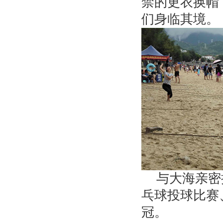
禁的更衣换帽，飞
们身临其境。
与大海亲密
乓球投球比赛
冠。