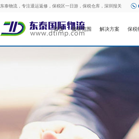
东泰物流，专注
退运返修
，
保税区一日游
，
保税仓库
，
深圳报关
首页
服务范围
解决方案
保税