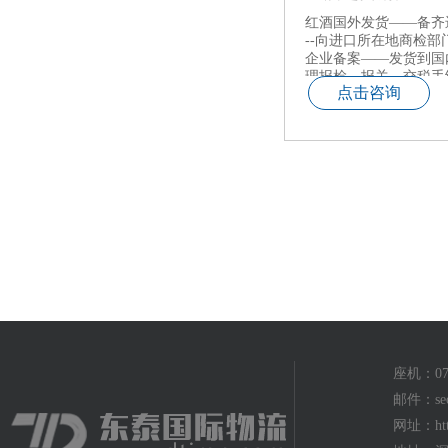
红酒国外发货——备齐
--向进口所在地商检
企业备案——发货到国
理报检、报关、交税手
点击咨询
——监管仓贴标——申
放行——提货——正式
座机：075
邮件：seo
网址：http